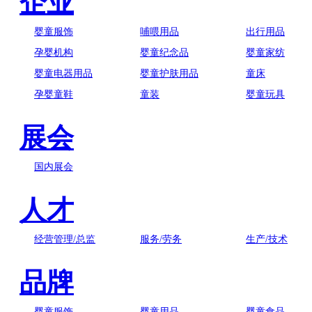
企业
婴童服饰
哺喂用品
出行用品
孕婴机构
婴童纪念品
婴童家纺
婴童电器用品
婴童护肤用品
童床
孕婴童鞋
童装
婴童玩具
展会
国内展会
人才
经营管理/总监
服务/劳务
生产/技术
品牌
婴童服饰
婴童用品
婴童食品