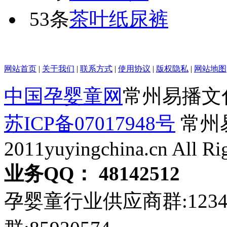
53条
茶叶纸尿裤
网站首页
|
关于我们
|
联系方式
|
使用协议
|
版权隐私
|
网站地图
中国孕婴童网
常州易播文
苏ICP备07017948号
常州易
2011yuyingchina.cn All Ri
业务QQ： 48142512
孕婴童行业供应商群:123