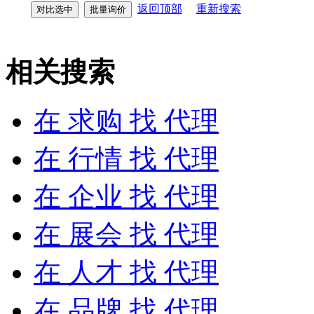
返回顶部
重新搜索
相关搜索
在
求购
找 代理
在
行情
找 代理
在
企业
找 代理
在
展会
找 代理
在
人才
找 代理
在
品牌
找 代理