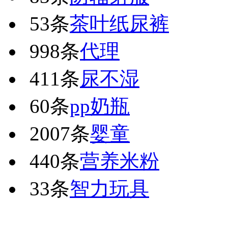
53条
茶叶纸尿裤
998条
代理
411条
尿不湿
60条
pp奶瓶
2007条
婴童
440条
营养米粉
33条
智力玩具