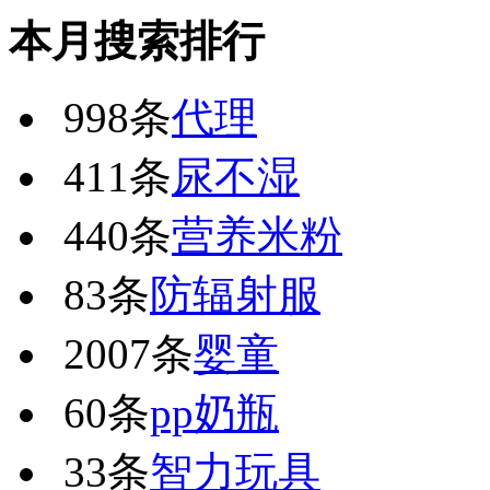
本月搜索排行
998条
代理
411条
尿不湿
440条
营养米粉
83条
防辐射服
2007条
婴童
60条
pp奶瓶
33条
智力玩具