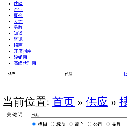
求购
企业
展会
人才
品牌
知道
资讯
招商
开店指南
经销商
高级代理商
当前位置:
首页
»
供应
»
关 键 词：
模糊
标题
简介
公司
品牌