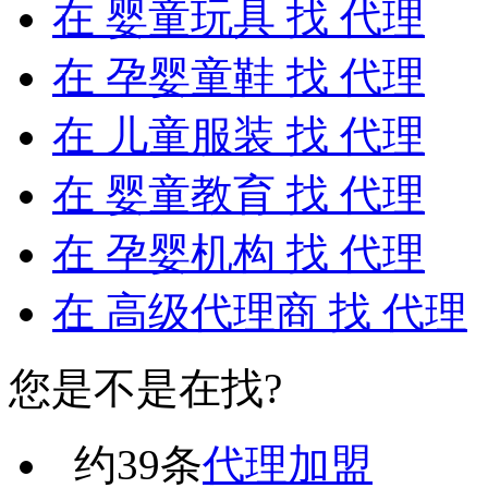
在
婴童玩具
找 代理
在
孕婴童鞋
找 代理
在
儿童服装
找 代理
在
婴童教育
找 代理
在
孕婴机构
找 代理
在
高级代理商
找 代理
您是不是在找?
约
39
条
代理加盟