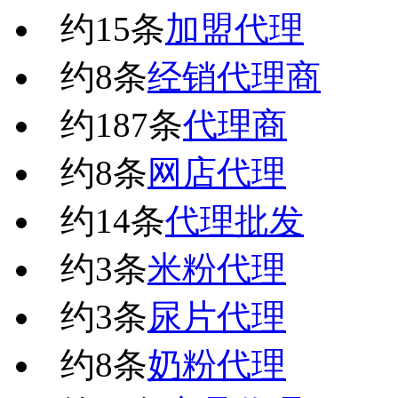
约
15
条
加盟代理
约
8
条
经销代理商
约
187
条
代理商
约
8
条
网店代理
约
14
条
代理批发
约
3
条
米粉代理
约
3
条
尿片代理
约
8
条
奶粉代理