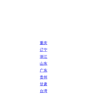
重庆
辽宁
浙江
山东
广东
贵州
甘肃
台湾