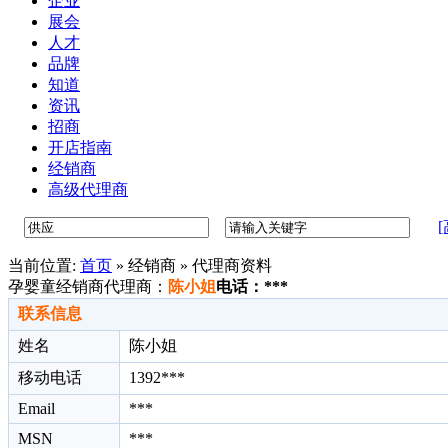
企业
展会
人才
品牌
知道
资讯
招商
开店指南
经销商
高级代理商
当前位置:
首页
»
经销商 » 代理商资料
孕婴童经销商代理商：
陈小姐
电话：***
联系信息
姓名
陈小姐
移动电话
1392***
Email
***
MSN
***