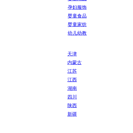
孕妇服饰
婴童食品
婴童家纺
幼儿幼教
天津
内蒙古
江苏
江西
湖南
四川
陕西
新疆