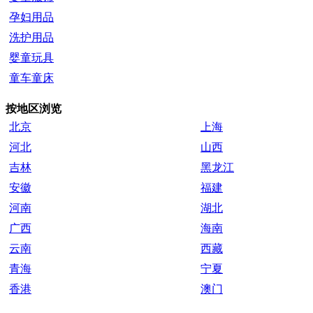
孕妇用品
洗护用品
婴童玩具
童车童床
按地区浏览
北京
上海
河北
山西
吉林
黑龙江
安徽
福建
河南
湖北
广西
海南
云南
西藏
青海
宁夏
香港
澳门