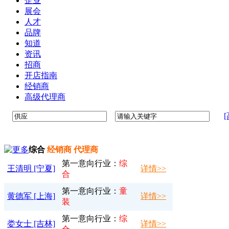
企业
展会
人才
品牌
知道
资讯
招商
开店指南
经销商
高级代理商
综合
经销商 代理商
第一意向行业：
综
王清明 [宁夏]
详情>>
合
第一意向行业：
童
黄德军 [上海]
详情>>
装
第一意向行业：
综
娄女士 [吉林]
详情>>