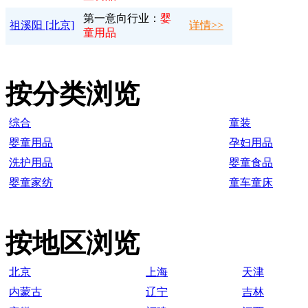
第一意向行业：
婴
祖溪阳 [北京]
详情>>
童用品
按分类浏览
综合
童装
婴童用品
孕妇用品
洗护用品
婴童食品
婴童家纺
童车童床
按地区浏览
北京
上海
天津
内蒙古
辽宁
吉林