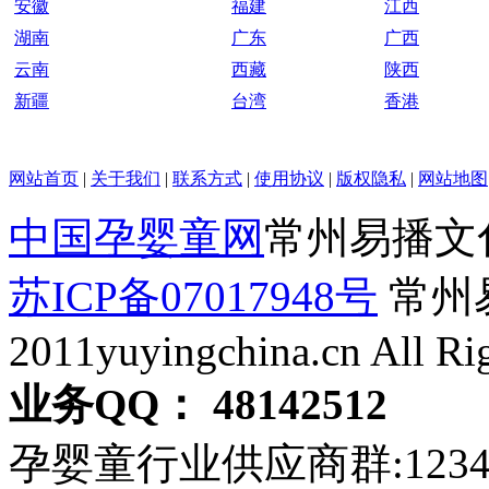
安徽
福建
江西
湖南
广东
广西
云南
西藏
陕西
新疆
台湾
香港
网站首页
|
关于我们
|
联系方式
|
使用协议
|
版权隐私
|
网站地图
中国孕婴童网
常州易播文
苏ICP备07017948号
常州易
2011yuyingchina.cn All Ri
业务QQ： 48142512
孕婴童行业供应商群:123